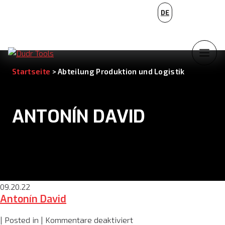
PL
DE
NL
Startseite
>
Abteilung Produktion und Logistik
ANTONÍN DAVID
09.20.22
Antonín David
für
| Posted in |
Kommentare deaktiviert