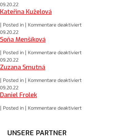
Antonín
09.20.22
Kateřina Kuželová
David
für
| Posted in |
Kommentare deaktiviert
Kateřina
09.20.22
Soňa Menšíková
Kuželová
für
| Posted in |
Kommentare deaktiviert
Soňa
09.20.22
Zuzana Smutná
Menšíková
für
| Posted in |
Kommentare deaktiviert
Zuzana
09.20.22
Daniel Frolek
Smutná
für
| Posted in |
Kommentare deaktiviert
Daniel
Frolek
UNSERE PARTNER