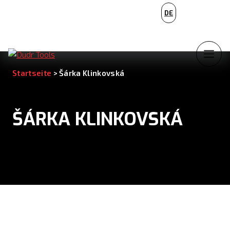
PL
DE
NL
Startseite
>
Šárka Klinkovská
ŠÁRKA KLINKOVSKÁ