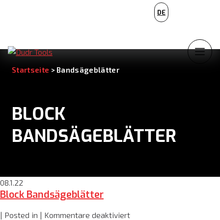
PL
DE
NL
Startseite
>
Bandsägeblätter
BLOCK
BANDSÄGEBLÄTTER
08.1.22
Block Bandsägeblätter
für
| Posted in |
Kommentare deaktiviert